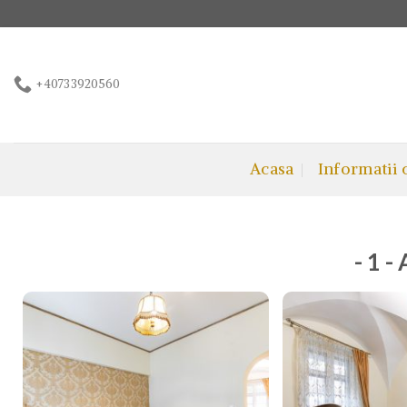
+40733920560
Acasa
Informatii 
- 1 