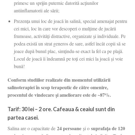
primesc un sprijin puternic datorită acțiunilor
antiinflamatorii ale sării;
Prezența unui loc de joacă în salină, special amenajat pentru
cei mici, loc în care vor descoperi o mulțime de jucării
frumoase, activități distractive, organizate și individuale. Pe
podea există un strat generos de sare, astfel încât copii să se
joace după bunul plac, simțindu-se exact la fel ca pe plajă.
Locul de joacă îi îndeamnă pe toți cei mici la joacă și voie
bună!
Conform studiilor realizate din momentul utilizării
salinoterapiei în scop terapeutic de către omenire,
procentul de vindecare și ameliorare este de ~87%.
Tarif
: 30 lei – 2 ore. Cafeaua & ceaiul sunt din
partea casei.
24 persoane
suprafața de 120
Salina are o capacitate de
și o