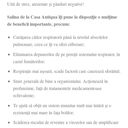
Uită de stres, anxietate și gânduri negative!
Salina de la Casa Antiqua îți pune la dispoziție o mulțime
de beneficii importante, precum:
Curățarea căilor respiratorii până la nivelul alveolelor
pulmonare, ceea ce îți va oferi eliberare;
Eliminarea depunerilor de pe pereții sistemului respirator, în
cazul fumătorilor;
Respirație mai ușoară, scade factorii care cauzează sforăitul;
Stare generală de bine a organismului. Acționează în
profunzime, față de tratamentele medicamentoase
echivalente;
Te ajută să obții un sistem imunitar mult mai întărit și o
rezistență mai mare în fața bolilor;
Scăderea riscului de revenire a virozelor sau de amplificare