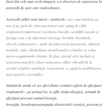
Încă din cele mai vechi timpuri, s-a observat că expunerea la
aerosolii de sare este vindecătoare.
Aerosolii salini sunt micro – particule
care sunt inhalate pe
nas și pe gură de către pacient și care ajung în căile
respiratorii superioare (cavitatea bucală, cavitățile nazale și
faringe) sau cele inferioare (laringe, bronhii, bronhiole,
alveole pulmonare) – unde dezinfectează mucoasele, elimină
toxinele, refac elasticitatea membranelor celulelor și reduc
micro-organismele iritante. În plus, efectul sării include și
activarea mișcării ciliare (mișcarea cililor vibratili de la
nivelul celulelor epiteliale respiratorii, ce ajută la mobilizarea
mai ușoară a secrețiilor.
Statisticile arată că un sfert dintre români suferă de afecțiuni
respiratorii – pe primul loc se află rinita alergică, urmată de
afecțiuni precum astmul bronșic,
bronșita, bronhopneumopatia obstructivă cronică, precum și