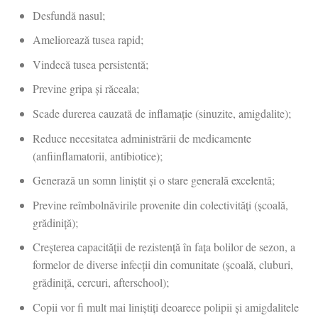
Desfundă nasul;
Ameliorează tusea rapid;
Vindecă tusea persistentă;
Previne gripa și răceala;
Scade durerea cauzată de inflamație (sinuzite, amigdalite);
Reduce necesitatea administrării de medicamente
(anfiinflamatorii, antibiotice);
Generază un somn liniștit și o stare generală excelentă;
Previne reîmbolnăvirile provenite din colectivități (școală,
grădiniță);
Creșterea capacității de rezistență în fața bolilor de sezon, a
formelor de diverse infecții din comunitate (școală, cluburi,
grădiniță, cercuri, afterschool);
Copii vor fi mult mai liniștiți deoarece polipii și amigdalitele